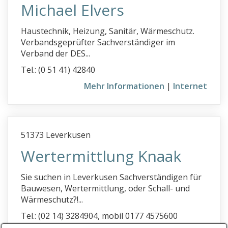
Michael Elvers
e
f
Haustechnik, Heizung, Sanitär, Wärmeschutz.
Verbandsgeprüfter Sachverständiger im
g
Verband der DES...
h
Tel.: (0 51 41) 42840
i
Mehr Informationen
|
Internet
j
k
l
51373 Leverkusen
Wertermittlung Knaak
m
n
Sie suchen in Leverkusen Sachverständigen für
o
Bauwesen, Wertermittlung, oder Schall- und
Wärmeschutz?!...
p
Tel.: (02 14) 3284904, mobil 0177 4575600
q