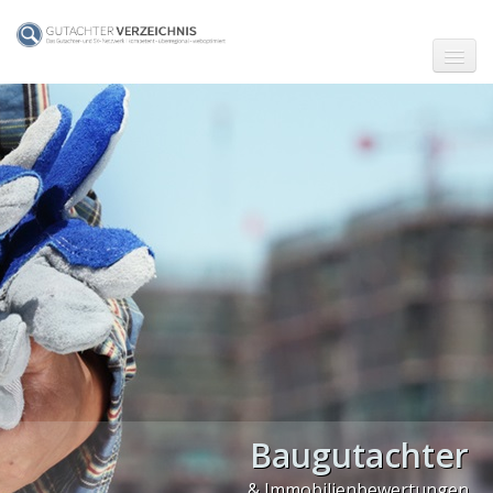
☗ Start
Gutachter in Berlin
Gutachter in Frankfurt (Main)
Gutachter in Hamburg
Gutachter in Köln
Gutachter in München
Gutachter in Stuttgart
PLZ Gebiet 0
Baugutachter
PLZ Gebiet 1
& Immobilienbewertungen
PLZ Gebiet 2