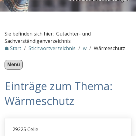
PLZ Gebiet 3
PLZ Gebiet 4
PLZ Gebiet 5
Sie befinden sich hier: Gutachter- und
PLZ Gebiet 6
Sachverständigenverzeichnis
☗ Start
/
Stichwortverzeichnis
/
w
/
Wärmeschutz
PLZ Gebiet 7
PLZ Gebiet 8
Menü
PLZ Gebiet 9
Einträge zum Thema:
Gutachter in Österreich
Stichwortverzeichnis
Wärmeschutz
a
b
c
29225 Celle
d