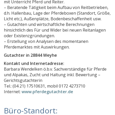
mit Unterricht Pferd und Reiter.
GiB Gebrauchtimmobilienberatung
– Beratende Tätigkeit beim Aufbau von Reitbetrieben,
d.h. Hallenbau, Lage der Pferdeboxen (Standort, Größe,
immobilienbewertung itzehoe
Licht etc.), Außenplätze, Bodenbeschaffenheit usw.
visalo immobilien
– Gutachten und wirtschaftliche Berechnungen
hinsichtlich des Für und Wider bei neuen Reitanlagen
Nordbewertung
oder Existenzgründungen.
Kfz-Sachverständigen-Büro Mario Jäckel
– Erstellung von Analysen des momentanen
Pferdemarktes mit Auswirkungen.
Ingenieurbüro Seltz & Meyer
Gutachter in 28844 Weyhe
Der Hausinspektor
Kontakt und Internetadresse:
Sachverständiger Strahlenschutz Roland Wolff
Barbara Wendelken ö.b.v. Sachverständige für Pferde
und Alpakas, Zucht und Haltung inkl. Bewertung –
Computec, Volker Bannert
Gerichtsgutachterin
Niemeyer Sachverständigenbüro
Tel.: (04 21) 17510631, mobil 0172 4273710
Internet:
www.pferdegutachter.de
Barbara Wendelken, ö. b. v. Sachverständige - Geric
Michael Elvers
Büro-Standort:
Sachverständigenbüro für Immobilien, Bernd A. Bind