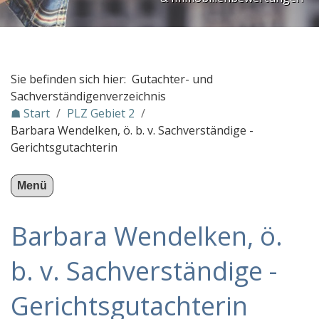
Kfz-Sachverständigenbüro Jens S. Dell’Ali - Unfall
GHG Gesellschaft für Haus- und Grundstückspfleg
Sachverständigenbüro Schlüter für Immobilienbew
Sie befinden sich hier: Gutachter- und
STADTHOUSE IMMOBILIEN
Sachverständigenverzeichnis
☗ Start
/
PLZ Gebiet 2
/
Sachverständigenbüro Brandt
Barbara Wendelken, ö. b. v. Sachverständige -
SV-Büro-Lindemann-Engberg-GbR
Gerichtsgutachterin
KFZ Gutachter NAD
Menü
IMMOWERT Gutachterbüro
Tobias von der Heide
Barbara Wendelken, ö.
Dipl.-Ing. Alexander Siegel
b. v. Sachverständige -
a.p.gmbh astute plan gmbh
Immobilienberatung Dr. Hage
Gerichtsgutachterin
Immobilienbewertung Meier