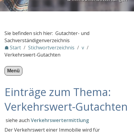
PLZ Gebiet 3
PLZ Gebiet 4
PLZ Gebiet 5
Sie befinden sich hier: Gutachter- und
PLZ Gebiet 6
Sachverständigenverzeichnis
☗ Start
/
Stichwortverzeichnis
/
v
/
PLZ Gebiet 7
Verkehrswert-Gutachten
PLZ Gebiet 8
PLZ Gebiet 9
Menü
Gutachter in Österreich
Einträge zum Thema:
Stichwortverzeichnis
a
Verkehrswert-Gutachten
b
siehe auch
Verkehrswertermittlung
c
Der Verkehrswert einer Immobilie wird für
d