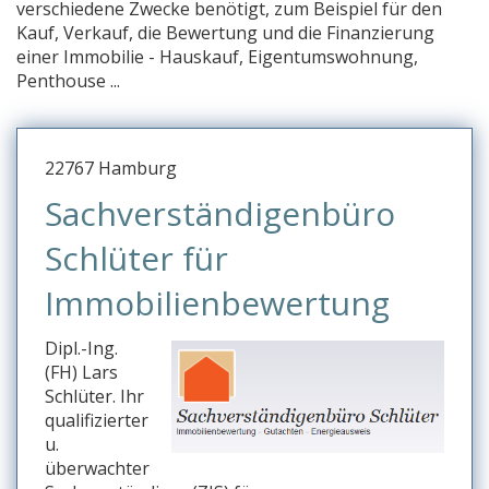
verschiedene Zwecke benötigt, zum Beispiel für den
e
Kauf, Verkauf, die Bewertung und die Finanzierung
einer Immobilie - Hauskauf, Eigentumswohnung,
f
Penthouse ...
g
h
22767 Hamburg
i
Sachverständigenbüro
j
Schlüter für
k
l
Immobilienbewertung
m
Dipl.-Ing.
n
(FH) Lars
Schlüter. Ihr
o
qualifizierter
p
u.
überwachter
q