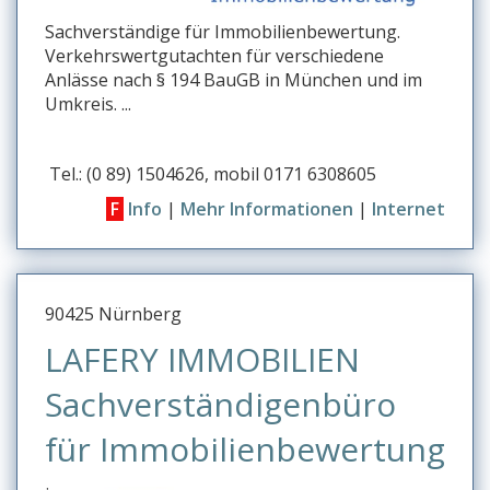
w
Sachverständige für Immobilienbewertung.
xyz
Verkehrswertgutachten für verschiedene
Anlässe nach § 194 BauGB in München und im
KFZ-Sachverständige
Umkreis. ...
Baugutachter
Tel.: (0 89) 1504626, mobil 0171 6308605
Immobilienbewertung
F
Info
|
Mehr Informationen
|
Internet
Info
Ihr Eintrag
90425 Nürnberg
LAFERY IMMOBILIEN
Sachverständigenbüro
für Immobilienbewertung