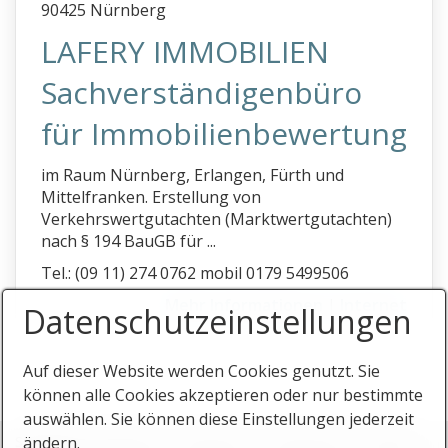
90425 Nürnberg
LAFERY IMMOBILIEN
Sachverständigenbüro
für Immobilienbewertung
im Raum Nürnberg, Erlangen, Fürth und
Mittelfranken. Erstellung von
Verkehrswertgutachten (Marktwertgutachten)
nach § 194 BauGB für ...
Tel.: (09 11) 274 0762 mobil 0179 5499506
Mehr Informationen
|
Internet
Datenschutz­einstellungen
Auf dieser Website werden Cookies genutzt. Sie
können alle Cookies akzeptieren oder nur bestimmte
auswählen. Sie können diese Einstellungen jederzeit
Startseite
Stichworte
Impressum
Datenschutz
Eintrag
ändern.