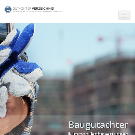
☗ Start
Gutachter in Berlin
Gutachter in Frankfurt (Main)
Gutachter in Hamburg
Gutachter in Köln
Gutachter in München
Gutachter in Stuttgart
PLZ Gebiet 0
Baugutachter
PLZ Gebiet 1
& Immobilienbewertungen
PLZ Gebiet 2