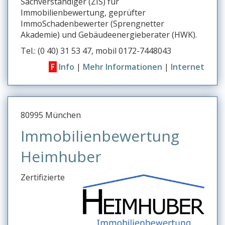
Sachverständiger (ZIS) für
r
Immobilienbewertung, geprüfter
ImmoSchadenbewerter (Sprengnetter
s
Akademie) und Gebäudeenergieberater (HWK).
t
Tel.: (0 40) 31 53 47, mobil 0172-7448043
u
F
Info
|
Mehr Informationen
|
Internet
v
Veränderungen am Fahrzeug
Verdienstausfallschäden
80995 München
Verhalten von Hunden
Immobilienbewertung
Verkehrswert-Gutachten
Heimhuber
Verkehrswertermittlung
Zertifizierte
Vermessungsbüros
Versicherungsschäden an Gebäuden
Videoübewachung