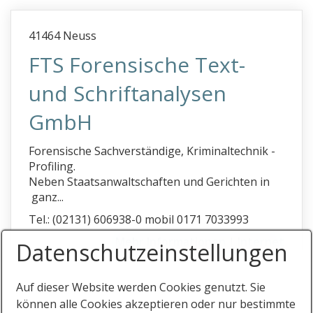
e
41464 Neuss
f
FTS Forensische Text-
g
und Schriftanalysen
h
Hafen
GmbH
Haftpflicht-Gutachten
Forensische Sachverständige, Kriminaltechnik -
Handschriften begutachten
Profiling.
Neben Staatsanwaltschaften und Gerichten in
Hauptuntersuchung
ganz...
Hausboote
Tel.: (02131) 606938-0 mobil 0171 7033993
Hauskaufberatung
Mehr Informationen
|
Internet
Datenschutz­einstellungen
Hausrat Wertgutachten
Hausschwamm
Auf dieser Website werden Cookies genutzt. Sie
Haustechnik
können alle Cookies akzeptieren oder nur bestimmte