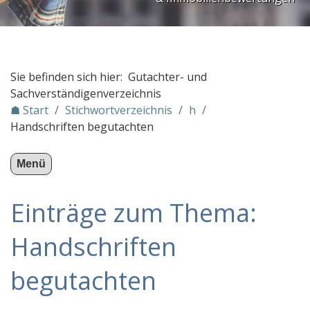
PLZ Gebiet 3
PLZ Gebiet 4
PLZ Gebiet 5
Sie befinden sich hier: Gutachter- und
PLZ Gebiet 6
Sachverständigenverzeichnis
☗ Start
/
Stichwortverzeichnis
/
h
/
PLZ Gebiet 7
Handschriften begutachten
PLZ Gebiet 8
PLZ Gebiet 9
Menü
Gutachter in Österreich
Einträge zum Thema:
Stichwortverzeichnis
a
Handschriften
b
begutachten
c
d