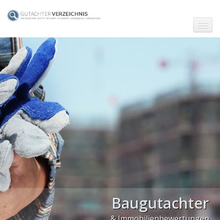
☗ Start
Gutachter in Berlin
Gutachter in Frankfurt (Main)
Gutachter in Hamburg
Gutachter in Köln
Gutachter in München
Gutachter in Stuttgart
PLZ Gebiet 0
Baugutachter
PLZ Gebiet 1
& Immobilienbewertungen
PLZ Gebiet 2