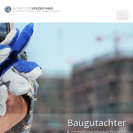
☗ Start
Gutachter in Berlin
Gutachter in Frankfurt (Main)
Gutachter in Hamburg
Gutachter in Köln
Gutachter in München
Gutachter in Stuttgart
PLZ Gebiet 0
Baugutachter
PLZ Gebiet 1
& Immobilienbewertungen
PLZ Gebiet 2