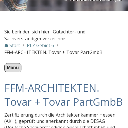
PLZ Gebiet 3
PLZ Gebiet 4
PLZ Gebiet 5
Sie befinden sich hier: Gutachter- und
PLZ Gebiet 6
Sachverständigenverzeichnis
☗ Start
/
PLZ Gebiet 6
/
Ronny Kazyska
FFM-ARCHITEKTEN. Tovar + Tovar PartGmbB
Pilatus & Rau Kfz.-Sachverständigenbüro
Autotec Ingenieurbüro Kfz-Sachverständige
Menü
RETTINGER & KOLLEGEN
FFM-ARCHITEKTEN.
FFM-ARCHITEKTEN. Tovar + Tovar PartGmbB
KFZ Gutachter Becht
Tovar + Tovar PartGmbB
ATREMIS Ingenieurgesellschaft mbH
Zertifizierung durch die Architektenkammer Hessen
Haug Immobiliengutachten
(AKH), geprüft und anerkannt durch die DESAG
SVBO Kfz Sachverständigen Büro Offenbach
(Deutsche Sachverständigen Gesellschaft mbH) und