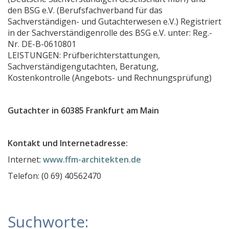
den BSG e.V. (Berufsfachverband für das
Sachverständigenbüro Oliver Margraf
Sachverständigen- und Gutachterwesen e.V.) Registriert
Sachverständigenbüro Rolf Tuchel
in der Sachverständigenrolle des BSG e.V. unter: Reg.-
Nr. DE-B-0610801
Kfz.-Sachverständigenbüro Guck
LEISTUNGEN: Prüfberichterstattungen,
Immobilienbewertung Rachor
Sachverständigengutachten, Beratung,
Kostenkontrolle (Angebots- und Rechnungsprüfung)
Lars Kuntz Sachverständiger
Sachverständiger für Schäden an und durch Wascha
Gutachter in 60385 Frankfurt am Main
Sachverständigenbüro Uwe Zierold
OK-Technik Sachverständigen- und Bauberatungsb
Kontakt und Internetadresse:
KFZ Gutachter / Auto-Sachverständiger Wolf Wiesb
Internet:
www.ffm-architekten.de
Autotec Ingenieurbüro Kfz-Sachverständige
Telefon: (0 69) 40562470
MaxWert Immobilienbewertungsgesellschaft mbH
BrainTec Gmbh
Suchworte:
Büro für Baudiagnostik Nadine Malcherowitz