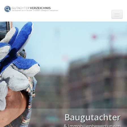
☗ Start
Gutachter in Berlin
Gutachter in Frankfurt (Main)
Gutachter in Hamburg
Gutachter in Köln
Gutachter in München
Gutachter in Stuttgart
PLZ Gebiet 0
Baugutachter
PLZ Gebiet 1
& Immobilienbewertungen
PLZ Gebiet 2