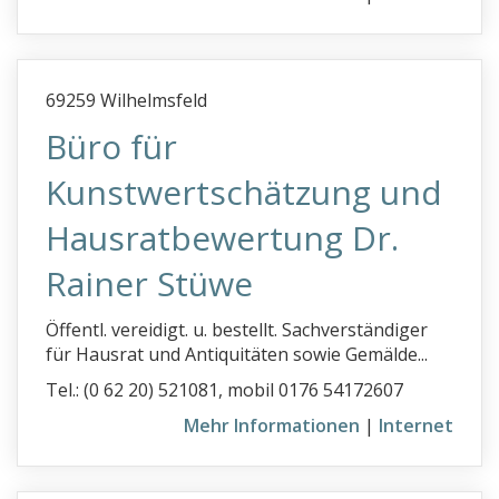
o
p
q
69259 Wilhelmsfeld
r
Büro für
s
Kunstwertschätzung und
t
Hausratbewertung Dr.
u
Rainer Stüwe
v
w
Öffentl. vereidigt. u. bestellt. Sachverständiger
für Hausrat und Antiquitäten sowie Gemälde...
xyz
Tel.: (0 62 20) 521081, mobil 0176 54172607
KFZ-Sachverständige
Mehr Informationen
|
Internet
Baugutachter