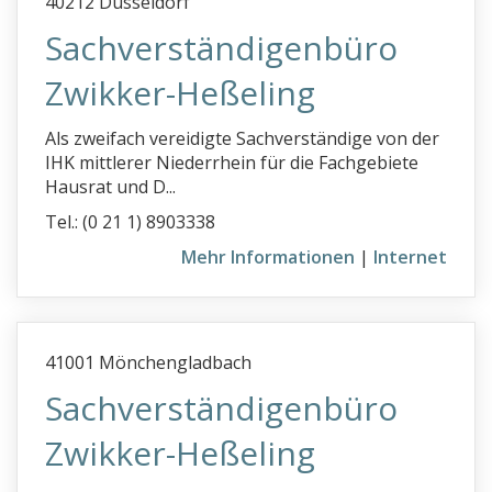
40212 Düsseldorf
e
Sachverständigenbüro
f
Zwikker-Heßeling
g
Als zweifach vereidigte Sachverständige von der
h
IHK mittlerer Niederrhein für die Fachgebiete
Hafen
Hausrat und D...
Haftpflicht-Gutachten
Tel.: (0 21 1) 8903338
Handschriften begutachten
Mehr Informationen
|
Internet
Hauptuntersuchung
Hausboote
41001 Mönchengladbach
Hauskaufberatung
Sachverständigenbüro
Hausrat Wertgutachten
Hausschwamm
Zwikker-Heßeling
Haustechnik