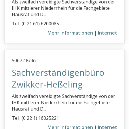
Als zweifach vereidigte Sachverständige von der
Heizungsbau
IHK mittlerer Niederrhein für die Fachgebiete
Hausrat und D...
Hochbau
Tel.: (0 21 61) 6200085
Hochwasserschäden
Mehr Informationen
|
Internet
Holzschutz
Holz- und Bautenschutz
Hotel Gutachter
50672 Köln
Hundegutachter
Sachverständigenbüro
i
Zwikker-Heßeling
j
k
Als zweifach vereidigte Sachverständige von der
IHK mittlerer Niederrhein für die Fachgebiete
l
Hausrat und D...
m
Tel.: (0 22 1) 16025221
n
Mehr Informationen
|
Internet