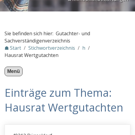
PLZ Gebiet 3
PLZ Gebiet 4
PLZ Gebiet 5
Sie befinden sich hier: Gutachter- und
PLZ Gebiet 6
Sachverständigenverzeichnis
☗ Start
/
Stichwortverzeichnis
/
h
/
PLZ Gebiet 7
Hausrat Wertgutachten
PLZ Gebiet 8
PLZ Gebiet 9
Menü
Gutachter in Österreich
Einträge zum Thema:
Stichwortverzeichnis
a
Hausrat Wertgutachten
b
c
d