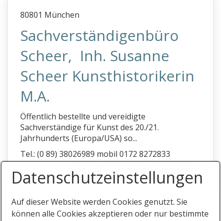
Immobilienbewertung
80801 München
Info
Sachverständigenbüro
Ihr Eintrag
Scheer, Inh. Susanne
Scheer Kunsthistorikerin
M.A.
Öffentlich bestellte und vereidigte
Sachverständige für Kunst des 20./21.
Jahrhunderts (Europa/USA) so...
Tel.: (0 89) 38026989 mobil 0172 8272833
Mehr Informationen
| Internet k. A.
Datenschutz­einstellungen
Auf dieser Website werden Cookies genutzt. Sie
können alle Cookies akzeptieren oder nur bestimmte