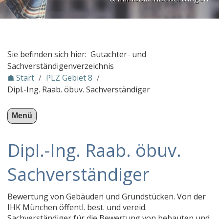
PLZ Gebiet 3
PLZ Gebiet 4
PLZ Gebiet 5
Sie befinden sich hier: Gutachter- und
PLZ Gebiet 6
Sachverständigenverzeichnis
☗ Start
/
PLZ Gebiet 8
/
PLZ Gebiet 7
Dipl.-Ing. Raab. öbuv. Sachverständiger
PLZ Gebiet 8
089 Gutachten Kfz Sachverständigenbüro Zwez
Menü
Lohmüller & Company Immobilienmakler München
Dipl.-Ing. Raab. öbuv.
Autotec Ingenieurbüro Auto/Kfz-Gutachter
Kfz Gutachter Fachmann
Sachverständiger
EURANGIA GMBH
Bewertung von Gebäuden und Grundstücken. Von der
AE-KFZ Gutachten
IHK München öffentl. best. und vereid.
Sachverständigenbüro Netzer UG
Sachverständiger für die Bewertung von bebauten und