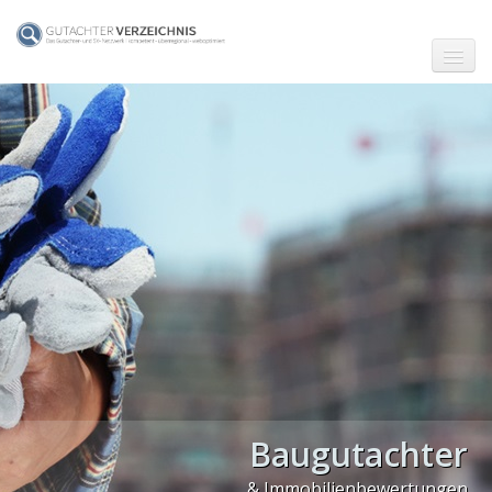
☗ Start
Gutachter in Berlin
Gutachter in Frankfurt (Main)
Gutachter in Hamburg
Gutachter in Köln
Gutachter in München
Gutachter in Stuttgart
PLZ Gebiet 0
Baugutachter
PLZ Gebiet 1
& Immobilienbewertungen
PLZ Gebiet 2