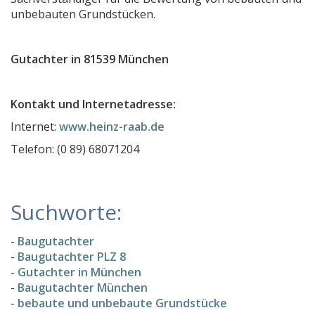
unbebauten Grundstücken.
Dornhecker & Fiege Sachverständigenbüro
Architekt und Sachverständiger Dipl.-Ing. Carsten B
Gutachter in 81539 München
Gutachterix
KOOP 1 Architekten, Ingenieure, Sachverständige
Kontakt und Internetadresse:
Sachverständigenbüro Christiane E. Scharrer
Internet:
www.heinz-raab.de
Sachverständigenbüro Scheer
Telefon: (0 89) 68071204
Kfz-Gutachter München - Sachverständigenbüro Ma
INGENIEURBÜRO GUMMINGER
Suchworte:
Immobilienbewertung Heimhuber
Sachverständigenbüro Gert Hohlfeld
-
Baugutachter
-
Baugutachter PLZ 8
Michael Abelski Hundegutachter
-
Gutachter in München
Gutachter für Schmuck Butschal
-
Baugutachter München
-
bebaute und unbebaute Grundstücke
MEISTERWERK Kfz Gutachten