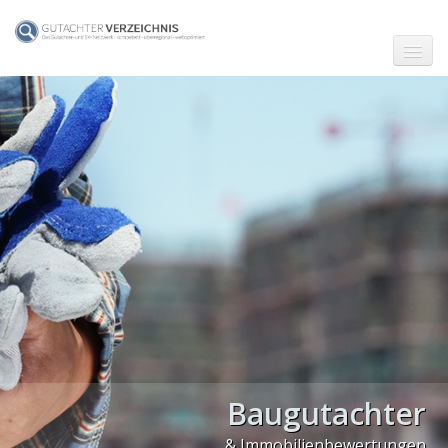
☗ Start
Gutachter in Berlin
Gutachter in Frankfurt (Main)
Gutachter in Hamburg
Gutachter in Köln
Gutachter in München
Gutachter in Stuttgart
PLZ Gebiet 0
Baugutachter
PLZ Gebiet 1
& Immobilienbewertungen
Ingenieurbüro Marquardt