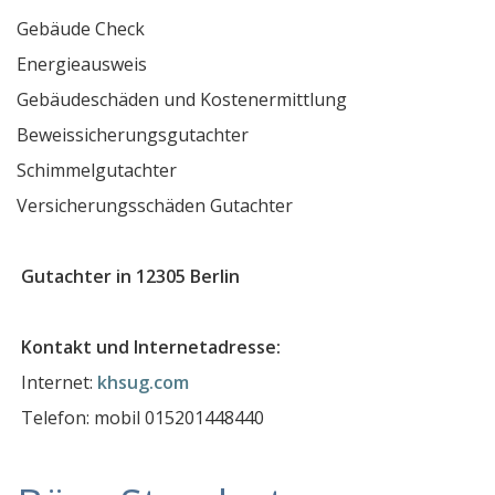
Gebäude Check
Ingenieur- und Kfz-Sachverständigenbüro Sécrit
Energieausweis
Kfz-Sachverständige Urbanke & Partner
Gebäudeschäden und Kostenermittlung
Gutachtenheld - KFZ Sachverständigenbüro
Beweissicherungsgutachter
Sachverständigenbüro Tobias Holzhüter
Schimmelgutachter
Goldschmiede Stratmann GmbH
Versicherungsschäden Gutachter
SV Büro Franjo Antolovic
Sachverständigenbüro Robby Berndt
Gutachter in 12305 Berlin
IDT Ingenieurdienstleistungen KFZ-Sachverständige
Gabriele Liedtke, ö.b.v. Sachverständigenbüro Hippo
Kontakt und Internetadresse:
Steinbüro Weber
Internet:
khsug.com
SV-Büro Lindemann-Engberg GbR
Telefon: mobil 015201448440
Sachverständigenbüro für Grundstücksbewertung
IGL-Berlin Ingenieurgutachten für den Garten- und