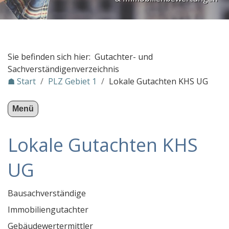
Dipl.-Ing. Olaf Mende
deMotu
Sachverständigenbüro Giancarlo Bethke
Sie befinden sich hier: Gutachter- und
winterfuchs Bauforschung
Sachverständigenverzeichnis
☗ Start
/
PLZ Gebiet 1
/
Lokale Gutachten KHS UG
DOGCOACH Hundetrainer
Klaus-Uwe Wöllert, Dipl.-Ing. Arch.
Menü
Sachverständigenbüro SAGER
Lokale Gutachten KHS
bauschaden.SV
TFP Inh. Stephan Paris
UG
Lokale Gutachten KHS UG
Dipl.-Ing. Hans Cebulski Sachverständigenbüro
Bausachverständige
Sachverständigenbüro für Ausbau und Fassade
Immobiliengutachter
Bauzustandsgutachten für wasserbauliche Anlagen
Gebäudewertermittler