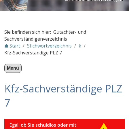
PLZ Gebiet 3
PLZ Gebiet 4
PLZ Gebiet 5
Sie befinden sich hier: Gutachter- und
PLZ Gebiet 6
Sachverständigenverzeichnis
☗ Start
/
Stichwortverzeichnis
/
k
/
PLZ Gebiet 7
Kfz-Sachverständige PLZ 7
PLZ Gebiet 8
PLZ Gebiet 9
Menü
Gutachter in Österreich
Kfz-Sachverständige PLZ
Stichwortverzeichnis
a
7
b
c
Egal, ob Sie schuldlos oder mit
d