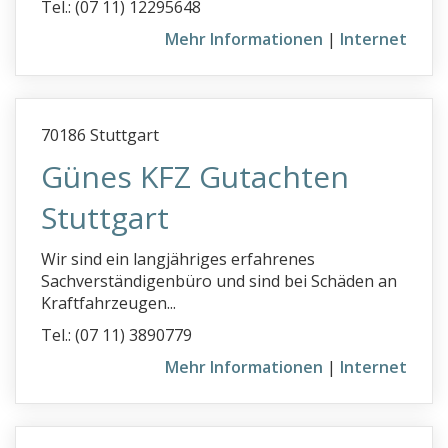
Tel.: (07 11) 12295648
Kfz-Sachverständige PLZ 4
Mehr Informationen
|
Internet
Kfz-Sachverständige PLZ 5
Kfz-Sachverständige PLZ 6
Kfz-Sachverständige PLZ 7
70186 Stuttgart
Kfz-Sachverständige PLZ 8
Günes KFZ Gutachten
Kfz-Sachverständige PLZ 9
Stuttgart
Kläranlagen
Kompatibilitätsgutachten
Wir sind ein langjähriges erfahrenes
Sachverständigenbüro und sind bei Schäden an
Kosmetik, Gutachter für ...
Kraftfahrzeugen...
Kraftverkehr & Fahrschulwesen
Tel.: (07 11) 3890779
Kriminalistik
Mehr Informationen
|
Internet
Kunstauktionator
Küchen