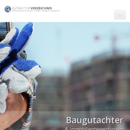
☗ Start
Gutachter in Berlin
Gutachter in Frankfurt (Main)
Gutachter in Hamburg
Gutachter in Köln
Gutachter in München
Gutachter in Stuttgart
PLZ Gebiet 0
Baugutachter
PLZ Gebiet 1
& Immobilienbewertungen
PLZ Gebiet 2