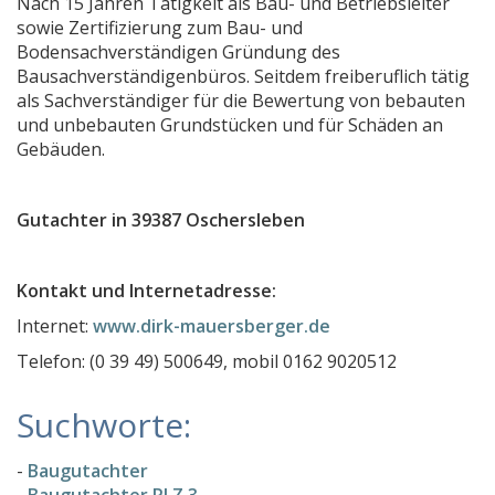
Nach 15 Jahren Tätigkeit als Bau- und Betriebsleiter
sowie Zertifizierung zum Bau- und
Gerich, Ing.-Büro
Bodensachverständigen Gründung des
Ingenieurbüro Schade
Bausachverständigenbüros. Seitdem freiberuflich tätig
als Sachverständiger für die Bewertung von bebauten
Bausachverständiger & Bauberater Bendikt Plotzki
und unbebauten Grundstücken und für Schäden an
Gutachterbüro Scherz
Gebäuden.
Dipl.-Ing. Goltz
NASC Brandschutzplanung
Gutachter in 39387 Oschersleben
Gutachter, Sachverständiger, Wertermittlung Heiko
Kontakt und Internetadresse:
stöber projektmanagement immobilien + wertguta
Internet:
www.dirk-mauersberger.de
KFZ-Lacksachverständiger Frank Reiher
Telefon: (0 39 49) 500649, mobil 0162 9020512
Schnelle-Gutachten Kfz. Sachverständigen und Hav
Baubiologie Burkhardt
Suchworte:
AltbauProfis Harz
-
Baugutachter
Matthias Herberg