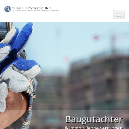
☗ Start
Gutachter in Berlin
Gutachter in Frankfurt (Main)
Gutachter in Hamburg
Gutachter in Köln
Gutachter in München
Gutachter in Stuttgart
PLZ Gebiet 0
Baugutachter
PLZ Gebiet 1
& Immobilienbewertungen
Ingenieurbüro Marquardt