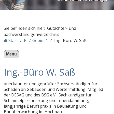
Dipl.-Ing. Olaf Mende
deMotu
Sachverständigenbüro Giancarlo Bethke
Sie befinden sich hier: Gutachter- und
winterfuchs Bauforschung
Sachverständigenverzeichnis
☗ Start
/
PLZ Gebiet 1
/
Ing.-Büro W. Saß
DOGCOACH Hundetrainer
Klaus-Uwe Wöllert, Dipl.-Ing. Arch.
Menü
Sachverständigenbüro SAGER
Ing.-Büro W. Saß
bauschaden.SV
TFP Inh. Stephan Paris
anerkannter und geprüfter Sachverständiger für
Lokale Gutachten KHS UG
Schäden an Gebäuden und Wertermittlung, Mitglied
Dipl.-Ing. Hans Cebulski Sachverständigenbüro
der DESAG und des BSG e.V., Sachkundiger für
Schimmelpilzsanierung und Innendämmung,
Sachverständigenbüro für Ausbau und Fassade
langjährige Berufspraxis in Bauleitung und
Bauüberwachung im Hochbau
Bauzustandsgutachten für wasserbauliche Anlagen