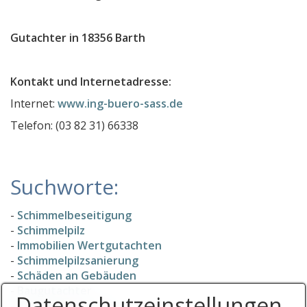
Ingenieur- und Kfz-Sachverständigenbüro Sécrit
Gutachter in 18356 Barth
Kfz-Sachverständige Urbanke & Partner
Gutachtenheld - KFZ Sachverständigenbüro
Kontakt und Internetadresse:
Sachverständigenbüro Tobias Holzhüter
Internet:
www.ing-buero-sass.de
Goldschmiede Stratmann GmbH
Telefon: (03 82 31) 66338
SV Büro Franjo Antolovic
Sachverständigenbüro Robby Berndt
Suchworte:
IDT Ingenieurdienstleistungen KFZ-Sachverständige
Gabriele Liedtke, ö.b.v. Sachverständigenbüro Hippo
-
Schimmelbeseitigung
Steinbüro Weber
-
Schimmelpilz
-
Immobilien Wertgutachten
SV-Büro Lindemann-Engberg GbR
-
Schimmelpilzsanierung
Sachverständigenbüro für Grundstücksbewertung
-
Schäden an Gebäuden
-
Baugutachter
IGL-Berlin Ingenieurgutachten für den Garten- und
Datenschutz­einstellungen
-
Baugutachter PLZ 1