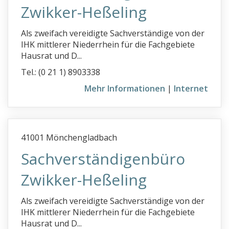
Zwikker-Heßeling
f
g
Als zweifach vereidigte Sachverständige von der
IHK mittlerer Niederrhein für die Fachgebiete
h
Hausrat und D...
i
Tel.: (0 21 1) 8903338
j
Mehr Informationen
|
Internet
k
l
m
41001 Mönchengladbach
n
Sachverständigenbüro
o
Zwikker-Heßeling
p
Als zweifach vereidigte Sachverständige von der
q
IHK mittlerer Niederrhein für die Fachgebiete
r
Hausrat und D...