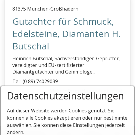
81375 München-Großhadern
Gutachter für Schmuck,
Edelsteine, Diamanten H.
Butschal
Heinrich Butschal, Sachverständiger. Geprüfter,
vereidigter und EU-zertifizierter
Diamantgutachter und Gemmologe...
Tel.: (0 89) 74029039
Mehr Informationen
|
Internet
Datenschutz­einstellungen
Auf dieser Website werden Cookies genutzt. Sie
können alle Cookies akzeptieren oder nur bestimmte
auswählen. Sie können diese Einstellungen jederzeit
Startseite
Stichworte
Impressum
Datenschutz
Eintrag
ändern.