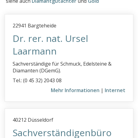
siehe auch
Diamantgutachter
und
Gold
e
Edelsteinsachverständige
22941 Bargteheide
EDV Gutachten
Dr. rer. nat. Ursel
EDV Sachverständiger
Laarmann
Elektrosmogmessung
Elektrotechnik
Sachverständige für Schmuck, Edelsteine &
Diamanten (DGemG).
Energieausweis
Tel.: (0 45 32) 2043 08
Energieeffizienzberatung
Mehr Informationen
|
Internet
Erbschaftssteuer­bemessungsgrundlage
Erdbewegungsmaschinen
Erstellung betriebswirtschaftlicher Gutachten
40212 Düsseldorf
Ertragsausfallschäden
Sachverständigenbüro
Explosionsschutz