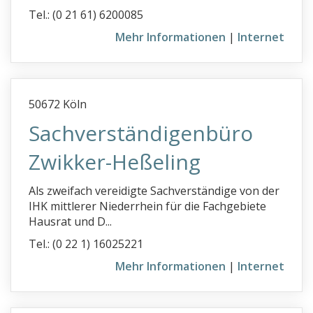
s
Tel.: (0 21 61) 6200085
t
Mehr Informationen
|
Internet
u
v
50672 Köln
w
Sachverständigenbüro
xyz
Zwikker-Heßeling
KFZ-Sachverständige
Als zweifach vereidigte Sachverständige von der
Baugutachter
IHK mittlerer Niederrhein für die Fachgebiete
Hausrat und D...
Immobilienbewertung
Tel.: (0 22 1) 16025221
Info
Mehr Informationen
|
Internet
Ihr Eintrag