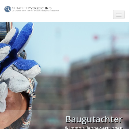
☗ Start
Gutachter in Berlin
Gutachter in Frankfurt (Main)
Gutachter in Hamburg
Gutachter in Köln
Gutachter in München
Gutachter in Stuttgart
PLZ Gebiet 0
Baugutachter
PLZ Gebiet 1
& Immobilienbewertungen
PLZ Gebiet 2