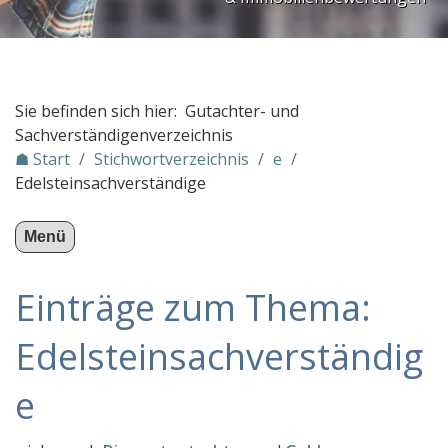
PLZ Gebiet 3
PLZ Gebiet 4
PLZ Gebiet 5
Sie befinden sich hier: Gutachter- und
PLZ Gebiet 6
Sachverständigenverzeichnis
☗ Start
/
Stichwortverzeichnis
/
e
/
PLZ Gebiet 7
Edelsteinsachverständige
PLZ Gebiet 8
PLZ Gebiet 9
Menü
Gutachter in Österreich
Einträge zum Thema:
Stichwortverzeichnis
a
Edelsteinsachverständig
b
e
c
d