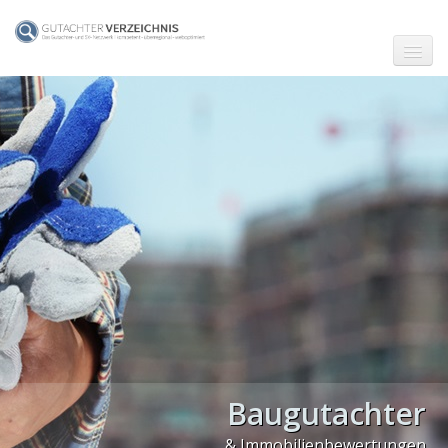
☗ Start
Gutachter in Berlin
Gutachter in Frankfurt (Main)
Gutachter in Hamburg
Gutachter in Köln
Gutachter in München
Gutachter in Stuttgart
PLZ Gebiet 0
Baugutachter
PLZ Gebiet 1
& Immobilienbewertungen
PLZ Gebiet 2