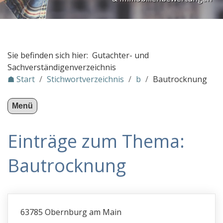
PLZ Gebiet 3
PLZ Gebiet 4
PLZ Gebiet 5
Sie befinden sich hier: Gutachter- und
PLZ Gebiet 6
Sachverständigenverzeichnis
☗ Start
/
Stichwortverzeichnis
/
b
/
Bautrocknung
PLZ Gebiet 7
PLZ Gebiet 8
Menü
PLZ Gebiet 9
Einträge zum Thema:
Gutachter in Österreich
Stichwortverzeichnis
Bautrocknung
a
b
Bagatellschäden
63785 Obernburg am Main
Bau-Prüfverband