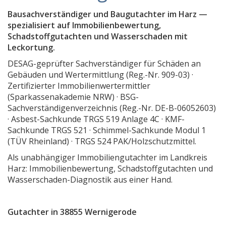
Gerich, Ing.-Büro
Bausachverständiger und Baugutachter im Harz —
spezialisiert auf Immobilienbewertung,
Ingenieurbüro Schade
Schadstoffgutachten und Wasserschaden mit
Leckortung.
Bausachverständiger & Bauberater Bendikt Plotzki
DESAG-geprüfter Sachverständiger für Schäden an
Gutachterbüro Scherz
Gebäuden und Wertermittlung (Reg.-Nr. 909-03) ·
Dipl.-Ing. Goltz
Zertifizierter Immobilienwertermittler
(Sparkassenakademie NRW) · BSG-
NASC Brandschutzplanung
Sachverständigenverzeichnis (Reg.-Nr. DE-B-06052603)
Gutachter, Sachverständiger, Wertermittlung Heiko
· Asbest-Sachkunde TRGS 519 Anlage 4C · KMF-
Sachkunde TRGS 521 · Schimmel-Sachkunde Modul 1
stöber projektmanagement immobilien + wertguta
(TÜV Rheinland) · TRGS 524 PAK/Holzschutzmittel.
KFZ-Lacksachverständiger Frank Reiher
Als unabhängiger Immobiliengutachter im Landkreis
Schnelle-Gutachten Kfz. Sachverständigen und Hav
Harz: Immobilienbewertung, Schadstoffgutachten und
Wasserschaden-Diagnostik aus einer Hand.
Baubiologie Burkhardt
AltbauProfis Harz
Gutachter in 38855 Wernigerode
Matthias Herberg