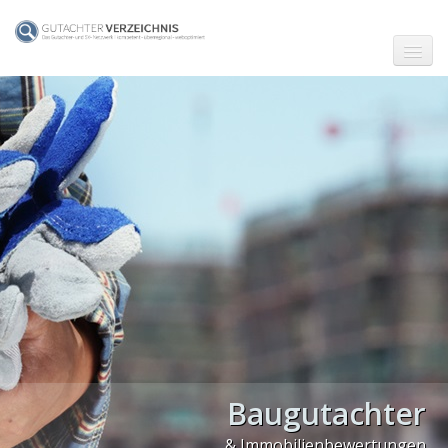
☗ Start
Gutachter in Berlin
Gutachter in Frankfurt (Main)
Gutachter in Hamburg
Gutachter in Köln
Gutachter in München
Gutachter in Stuttgart
PLZ Gebiet 0
Baugutachter
PLZ Gebiet 1
& Immobilienbewertungen
PLZ Gebiet 2