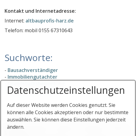
Sachverständiger Cremer
Kontakt und Internetadresse:
Bausachverständigenbüro Dipl.-Ing Dirk Mauersberg
Internet:
altbauprofis-harz.de
PLZ Gebiet 4
Telefon: mobil 0155 67310643
PLZ Gebiet 5
PLZ Gebiet 6
Suchworte:
PLZ Gebiet 7
PLZ Gebiet 8
-
Bausachverständiger
-
Immobiliengutachter
PLZ Gebiet 9
-
Grundstücksbewertung
Datenschutz­einstellungen
Gutachter in Österreich
-
Baugutachter PLZ 3
Stichwortverzeichnis
Auf dieser Website werden Cookies genutzt. Sie
können alle Cookies akzeptieren oder nur bestimmte
KFZ-Sachverständige
auswählen. Sie können diese Einstellungen jederzeit
Baugutachter
Startseite
Stichworte
Impressum
Datenschutz
Eintrag
ändern.
♿ barrierefrei