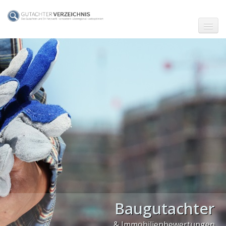
☗ Start
Gutachter in Berlin
Gutachter in Frankfurt (Main)
Gutachter in Hamburg
Gutachter in Köln
Gutachter in München
Gutachter in Stuttgart
PLZ Gebiet 0
Baugutachter
PLZ Gebiet 1
& Immobilienbewertungen
PLZ Gebiet 2