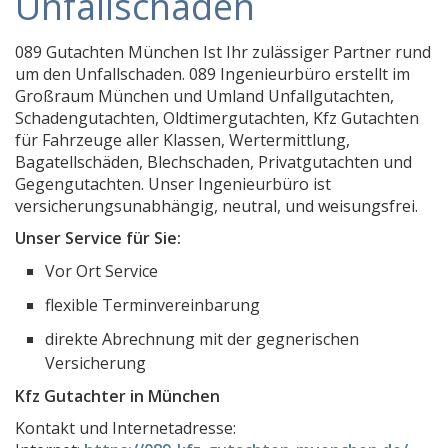
Unfallschaden
Dornhecker & Fiege Sachverständigenbüro
089 Gutachten München Ist Ihr zulässiger Partner rund
Architekt und Sachverständiger Dipl.-Ing. Carsten B
um den Unfallschaden. 089 Ingenieurbüro erstellt im
Gutachterix
Großraum München und Umland Unfallgutachten,
Schadengutachten, Oldtimergutachten, Kfz Gutachten
KOOP 1 Architekten, Ingenieure, Sachverständige
für Fahrzeuge aller Klassen, Wertermittlung,
Bagatellschäden, Blechschaden, Privatgutachten und
Sachverständigenbüro Christiane E. Scharrer
Gegengutachten. Unser Ingenieurbüro ist
Sachverständigenbüro Scheer
versicherungsunabhängig, neutral, und weisungsfrei.
Kfz-Gutachter München - Sachverständigenbüro Ma
Unser Service für Sie:
INGENIEURBÜRO GUMMINGER
Vor Ort Service
Immobilienbewertung Heimhuber
flexible Terminvereinbarung
Sachverständigenbüro Gert Hohlfeld
direkte Abrechnung mit der gegnerischen
Versicherung
Michael Abelski Hundegutachter
Kfz Gutachter in München
Gutachter für Schmuck Butschal
Kontakt und Internetadresse:
MEISTERWERK Kfz Gutachten