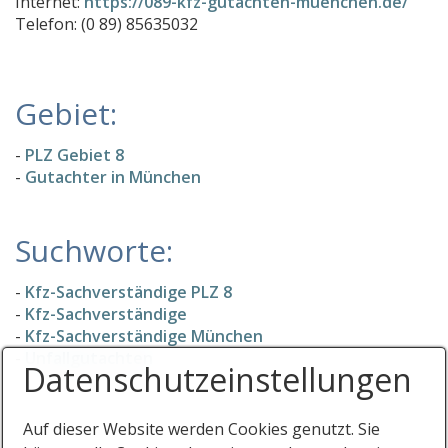
Internet:
https://089-kfz-gutachten-muenchen.de/
Dipl.-Ing. Raab. öbuv. Sachverständiger
Telefon: (0 89) 85635032
3SIGN Gutachten
Giel & Kaule Architekten
Gebiet:
Immobilienkanzlei FREITAG®
-
PLZ Gebiet 8
Sachverständigenbüro Dipl.-Ing. (FH) Guido Straßer
-
Gutachter in München
CONCEPT-GmbH Bausachverständigen- & Gutachte
Immobilienbewertung Gain
Suchworte:
Sachverständigenbüro Alexander Laakes
-
Kfz-Sachverständige PLZ 8
Meine-Renditeimmobilie: Immobilien als Geldanlage
-
Kfz-Sachverständige
Kfz Sachverständigenbüro Schrogl
-
Kfz-Sachverständige München
-
Unfallgutachten
Anton Fichtlmeier
Datenschutz­einstellungen
Hasenknopf, Franz Sachverständigenbüro für Immo
Nowak Immobilien AG
Auf dieser Website werden Cookies genutzt. Sie