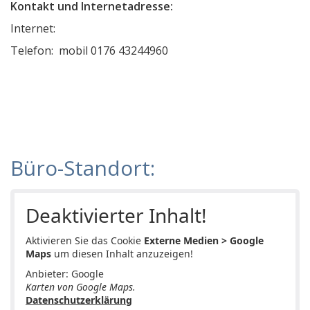
Kontakt und Internetadresse:
Bausachverständiger Dipl.-Ing. Karl-Heinz Groß
Internet:
Sachverständigenbüro Wenigmann
Telefon: mobil 0176 43244960
Sachverständigenbüro Josef Faßbender öffentl. best.
ITworks! Informationstechnologie
Sachverständigenbüro Römer
Schlimmer Architekten, Bausachverständige
Dipl.-Ing. (FH) Volker Junicke
Büro-Standort:
Ingenieur und Sachverständigenbüro
CP-Baumaschinenservice
Deaktivierter Inhalt!
EDV-SACHVERSTÄNDIGE Zimmer - Willems & Partner
Aktivieren Sie das Cookie
Externe Medien > Google
Kfz Sachverständigenbüro Atik
Maps
um diesen Inhalt anzuzeigen!
Anbieter: Google
Bausachverständiger Norbert Pangert
Karten von Google Maps.
PLZ Gebiet 6
Datenschutzerklärung