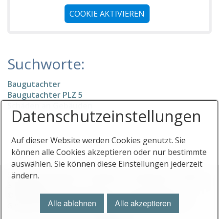
PLZ Gebiet 7
COOKIE AKTIVIEREN
PLZ Gebiet 8
PLZ Gebiet 9
Suchworte:
Gutachter in Österreich
Stichwortverzeichnis
Baugutachter
Baugutachter PLZ 5
KFZ-Sachverständige
Schäden an Gebäuden
Datenschutz­einstellungen
Baugutachter
Auf dieser Website werden Cookies genutzt. Sie
Immobilienbewertung
können alle Cookies akzeptieren oder nur bestimmte
Info
auswählen. Sie können diese Einstellungen jederzeit
Startseite
Stichworte
Impressum
Datenschutz
Eintrag
ändern.
Ihr Eintrag
♿ barrierefrei
© 2026 Gutachterverzeichnis.com - Das Verzeichnis für
Alle ablehnen
Alle akzeptieren
Gutachter und Sachverständige