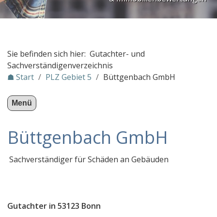
PLZ Gebiet 3
PLZ Gebiet 4
PLZ Gebiet 5
Sie befinden sich hier: Gutachter- und
ekoplan - Ingenieurbüro
Sachverständigenverzeichnis
☗ Start
/
PLZ Gebiet 5
/
Büttgenbach GmbH
Sachverständigenbüro Zwikker-Heßeling
Sachverständigenbüro Dipl.-Ing. Bernd Heep
Menü
KFZ Gutachter / Auto-Sachverständiger Köln Wolf
Büttgenbach GmbH
Wertermittlung Knaak
Gecit Immobilien Gutachten
Sachverständiger für Schäden an Gebäuden
IT-Sachverständigen-Büro Kleinermann
Büttgenbach GmbH
Dipl. Ing. (Fahrzeugtechnik) Klaus Kukuk
Gutachter in 53123 Bonn
Sachverständigenbüro Flaitz