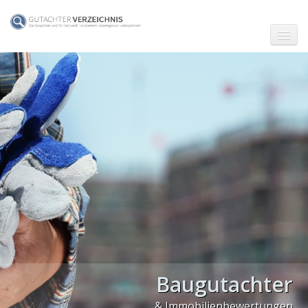
☗ Start
Gutachter in Berlin
Gutachter in Frankfurt (Main)
Gutachter in Hamburg
Gutachter in Köln
Gutachter in München
Gutachter in Stuttgart
PLZ Gebiet 0
Baugutachter
PLZ Gebiet 1
& Immobilienbewertungen
PLZ Gebiet 2