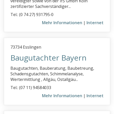
vereidigter sowie von der IfS GmbH Köln
Brandmelder
zertifizierter Sachverständiger...
Brandschutz
Tel.: (0 74 27) 931795‑0
Brandschutzgutachten
Mehr Informationen
|
Internet
c
d
e
73734 Esslingen
f
Baugutachter Bayern
g
Baugutachten, Bauberatung, Baubetreung,
h
Schadensgutachten, Schimmelanalyse,
Wertermittlung , Allgäu, Ostallgäu...
i
Tel.: (07 11) 94584033
j
Mehr Informationen
|
Internet
k
l