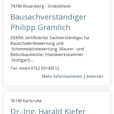
m
74749 Rosenberg - Sindolsheim
n
Bausachverständiger
o
Philipp Gramlich
p
q
DEKRA-zertifizierter Sachverständiger für
Bauschadenbewertung und
r
Schimmelpilzbewertung, Maurer- und
s
Betonbaumeister (Handwerkskammer
Stuttgart) ...
t
Tel.: mobil 0152 59143512
u
Mehr Informationen
|
Internet
v
w
xyz
76149 Karlsruhe
KFZ-Sachverständige
Dr.-Ing. Harald Kiefer