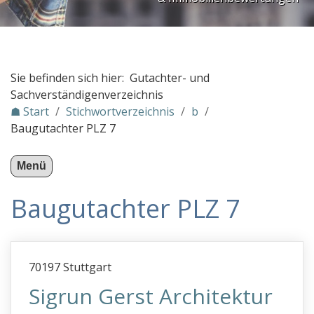
PLZ Gebiet 3
PLZ Gebiet 4
PLZ Gebiet 5
Sie befinden sich hier: Gutachter- und
PLZ Gebiet 6
Sachverständigenverzeichnis
☗ Start
/
Stichwortverzeichnis
/
b
/
PLZ Gebiet 7
Baugutachter PLZ 7
PLZ Gebiet 8
PLZ Gebiet 9
Menü
Gutachter in Österreich
Baugutachter PLZ 7
Stichwortverzeichnis
a
b
70197 Stuttgart
Bagatellschäden
Sigrun Gerst Architektur
Bau-Prüfverband