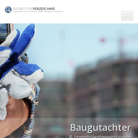
☗ Start
Gutachter in Berlin
Gutachter in Frankfurt (Main)
Gutachter in Hamburg
Gutachter in Köln
Gutachter in München
Gutachter in Stuttgart
PLZ Gebiet 0
Baugutachter
PLZ Gebiet 1
& Immobilienbewertungen
PLZ Gebiet 2