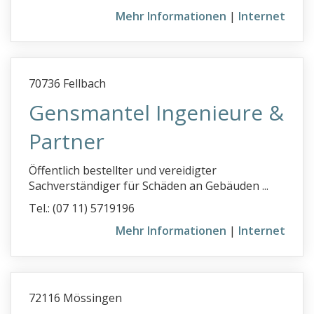
Baugutachter PLZ 8
Mehr Informationen
|
Internet
Baugutachter PLZ 9
Bauhistorische Gutachten
70736 Fellbach
Baumaschinen
Gensmantel Ingenieure &
Baumängel
Baumgutachter
Partner
Bauphysik
Öffentlich bestellter und vereidigter
Bauplanung
Sachverständiger für Schäden an Gebäuden ...
Bausachverständiger
Tel.: (07 11) 5719196
Bauschadenanalyse
Mehr Informationen
|
Internet
Bauschäden
Bauschäden an Altbauten
72116 Mössingen
Bausubstanzprüfung