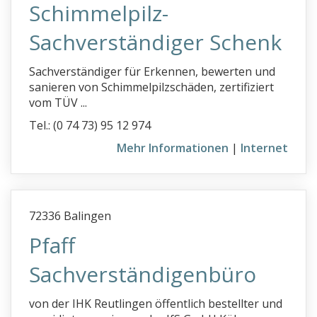
Schimmelpilz-
Bautentrocknung
Bautrocknung
Sachverständiger Schenk
bebaute und unbebaute Grundstücke
Sachverständiger für Erkennen, bewerten und
Beleihungswertgutachten
sanieren von Schimmelpilzschäden, zertifiziert
vom TÜV ...
Betonwerkstein
Tel.: (0 74 73) 95 12 974
Betriebsunterbrechungen
Mehr Informationen
|
Internet
Beweissicherung
Bewertung von Arzt- und Zahnarztpraxen
Biomechanische Gutachten
72336 Balingen
Blower Door Test
Pfaff
Bodenbeläge
Sachverständigenbüro
Bodenfeuchte
Boote Gutachten
von der IHK Reutlingen öffentlich bestellter und