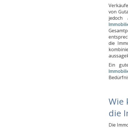
Verkäufe
von Guta
jedoch
Immobil
Gesamtp
entsprec
die Immo
kombini
aussagek
Ein gut
Immobil
Bedürfnis
Wie 
die 
Die Immo