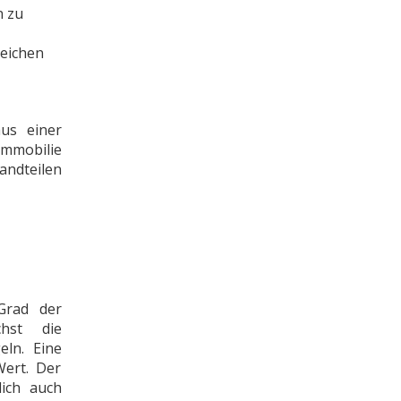
n zu
leichen
us einer
Immobilie
andteilen
Grad der
hst die
eln. Eine
Wert. Der
lich auch