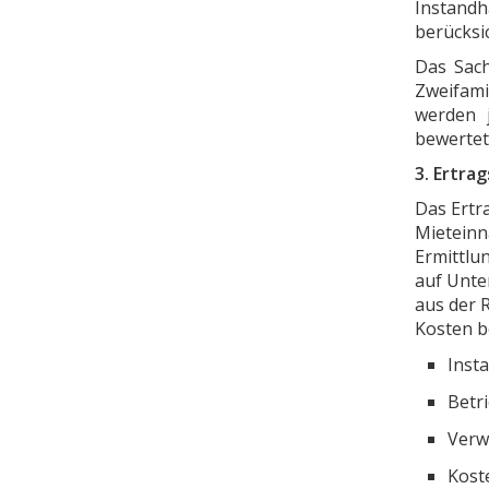
Instandh
berücksic
Das Sach
Zweifamil
werden 
bewertet
3. Ertra
Das Ertr
Mieteinna
Ermittlu
auf Unte
aus der 
Kosten be
Inst
Betr
Verw
Kost