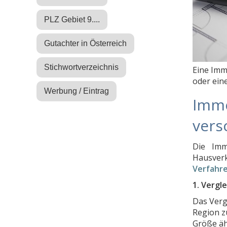
PLZ Gebiet 9....
Gutachter in Österreich
Stichwortverzeichnis
Eine Imm
oder ein
Werbung / Eintrag
Immo
vers
Die Imm
Hausver
Verfahr
1. Vergl
Das Verg
Region z
Größe äh