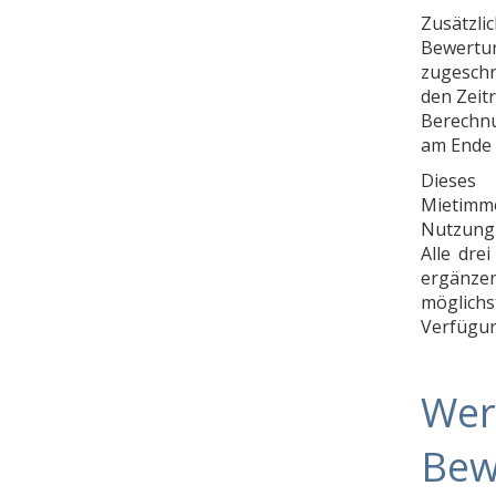
Zusätzli
Bewertun
zugeschr
den Zeit
Berechnu
am Ende 
Dieses
Mietimmo
Nutzung 
Alle dre
ergänzen
möglich
Verfügun
Wer
Bew