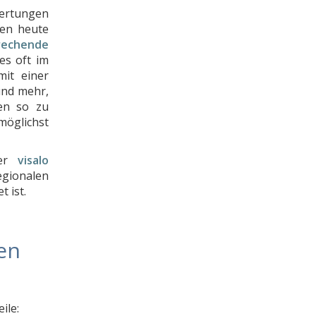
wertungen
ben heute
echende
es oft im
it einer
und mehr,
ren so zu
öglichst
der
visalo
gionalen
 ist.
en
ile: