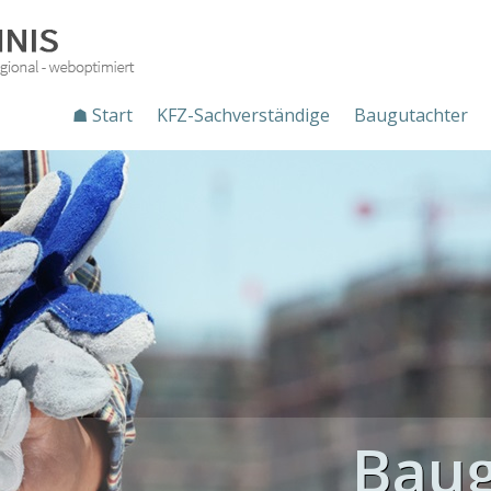
☗ Start
KFZ-Sachverständige
Baugutachter
Baug