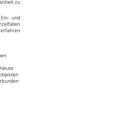
enheit zu
 Ein- und
nzelfällen
erfahren
hen
hleute
objekten
verbunden