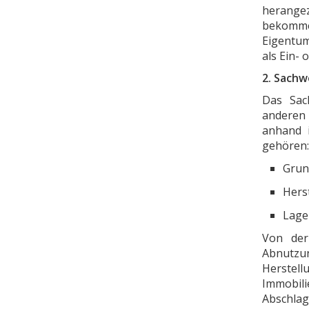
herangez
bekommen
Eigentum
als Ein- 
2. Sachw
Das Sac
anderen 
anhand i
gehören:
Grun
Hers
Lage
Von der
Abnutz
Herstell
Immobili
Abschlag