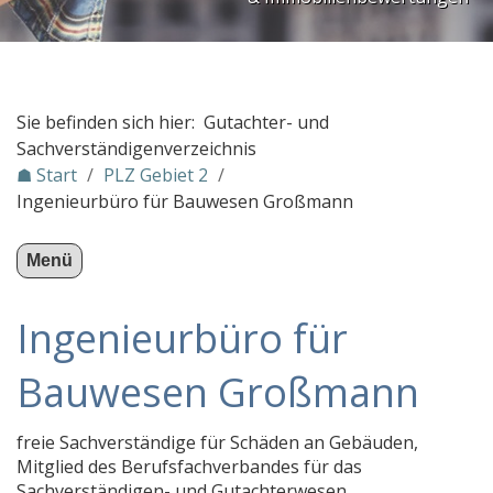
Kfz-Sachverständigenbüro Jens S. Dell’Ali - Unfall
GHG Gesellschaft für Haus- und Grundstückspfleg
Sachverständigenbüro Schlüter für Immobilienbew
Sie befinden sich hier: Gutachter- und
STADTHOUSE IMMOBILIEN
Sachverständigenverzeichnis
☗ Start
/
PLZ Gebiet 2
/
Sachverständigenbüro Brandt
Ingenieurbüro für Bauwesen Großmann
SV-Büro-Lindemann-Engberg-GbR
KFZ Gutachter NAD
Menü
IMMOWERT Gutachterbüro
Ingenieurbüro für
Tobias von der Heide
Dipl.-Ing. Alexander Siegel
Bauwesen Großmann
a.p.gmbh astute plan gmbh
freie Sachverständige für Schäden an Gebäuden,
Immobilienberatung Dr. Hage
Mitglied des Berufsfachverbandes für das
Immobilienbewertung Meier
Sachverständigen- und Gutachterwesen.