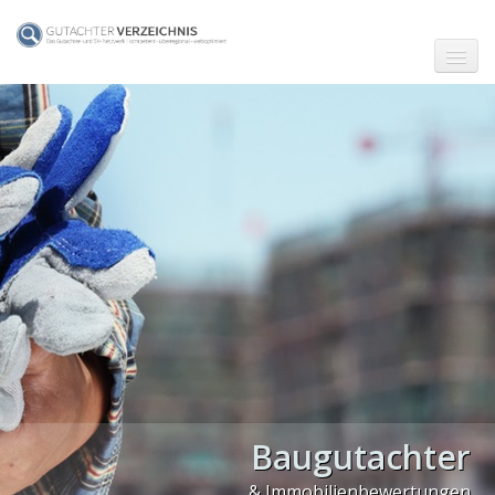
☗ Start
Gutachter in Berlin
Gutachter in Frankfurt (Main)
Gutachter in Hamburg
Gutachter in Köln
Gutachter in München
Gutachter in Stuttgart
PLZ Gebiet 0
Baugutachter
PLZ Gebiet 1
& Immobilienbewertungen
PLZ Gebiet 2