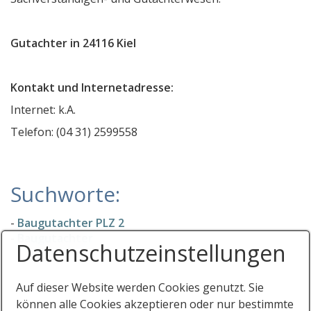
Immobilienbewertung und Beratung Christian Karo
E4U Planungsbüro Haustechnik TGA GmbH
Gutachter in 24116 Kiel
Ingenieurbüro Weisser
Kontakt und Internetadresse:
Ahrensburger KFZ-Prüfzentrum Kay Baschant
Internet: k.A.
AASB Ahrensburger Autosachverständigenbüro
Telefon: (04 31) 2599558
Auto u. KFZ- Sachverständigenbüro Siebenhaar
Immobilienbewertung Baumgarten
Werkstatt für individuelle Gebäudesanierung
Suchworte:
Dr. rer. nat. Ursel Laarmann
-
Baugutachter PLZ 2
Hermann Stabenow
-
Baugutachter
Datenschutz­einstellungen
Sachverständigenbüro für Immobilienwertermittlung
Ingenieurbüro für Bauwesen Großmann
Auf dieser Website werden Cookies genutzt. Sie
Praxisgemeinschaft Besch und Besch
können alle Cookies akzeptieren oder nur bestimmte